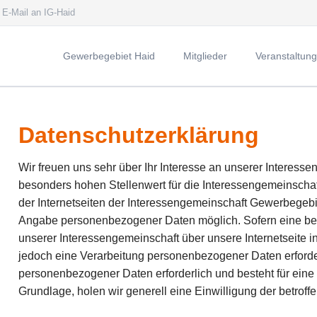
E-Mail an IG-Haid
Gewerbegebiet Haid
Mitglieder
Veranstaltun
Die Interessengemeinschaft
Geleitwort des Oberbürgermeisters
Datenschutzerklärung
Vorwort des Vorsitzenden
Vorstand der IG Haid
Wir freuen uns sehr über Ihr Interesse an unserer Interess
besonders hohen Stellenwert für die Interessengemeinscha
Mitglied werden
der Internetseiten der Interessengemeinschaft Gewerbegebie
Angabe personenbezogener Daten möglich. Sofern eine be
unserer Interessengemeinschaft über unsere Internetseite
jedoch eine Verarbeitung personenbezogener Daten erforder
personenbezogener Daten erforderlich und besteht für eine
Grundlage, holen wir generell eine Einwilligung der betroff