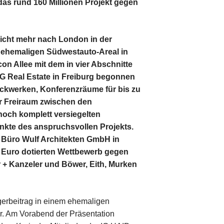
das rund 160 Millionen Projekt gegen
 nicht mehr nach London in der
 ehemaligen Südwestauto-Areal in
n Allee mit dem in vier Abschnitte
G Real Estate in Freiburg begonnen
ockwerken, Konferenzräume für bis zu
er Freiraum zwischen den
noch komplett versiegelten
nkte des anspruchsvollen Projekts.
e Büro Wulf Architekten GmbH in
0 Euro dotierten Wettbewerb gegen
r + Kanzeler und Böwer, Eith, Murken
gerbeitrag in einem ehemaligen
r. Am Vorabend der Präsentation