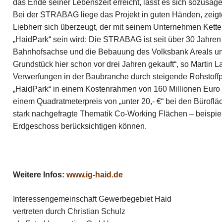
das Ende seiner Lebenszeit erreicht, lässt es sich sozusag
Bei der STRABAG liege das Projekt in guten Händen, zeig
Liebherr sich überzeugt, der mit seinem Unternehmen Ketter
„HaidPark“ sein wird: Die STRABAG ist seit über 30 Jahren i
Bahnhofsachse und die Bebauung des Volksbank Areals unt
Grundstück hier schon vor drei Jahren gekauft“, so Martin La
Verwerfungen in der Baubranche durch steigende Rohstoffpr
„HaidPark“ in einem Kostenrahmen von 160 Millionen Euro
einem Quadratmeterpreis von „unter 20,- €“ bei den Bürofl
stark nachgefragte Thematik Co-Working Flächen – beispie
Erdgeschoss berücksichtigen können.
Weitere Infos:
www.ig-haid.de
Interessengemeinschaft Gewerbegebiet Haid
vertreten durch Christian Schulz