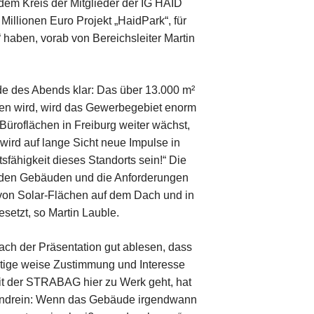
em Kreis der Mitglieder der IG HAID
illionen Euro Projekt „HaidPark“, für
haben, vorab von Bereichsleiter Martin
e des Abends klar: Das über 13.000 m²
den wird, wird das Gewerbegebiet enorm
Büroflächen in Freiburg weiter wächst,
“ wird auf lange Sicht neue Impulse in
sfähigkeit dieses Standorts sein!“ Die
 den Gebäuden und die Anforderungen
 von Solar-Flächen auf dem Dach und in
etzt, so Martin Lauble.
ach der Präsentation gut ablesen, dass
ältige weise Zustimmung und Interesse
 mit der STRABAG hier zu Werk geht, hat
obendrein: Wenn das Gebäude irgendwann