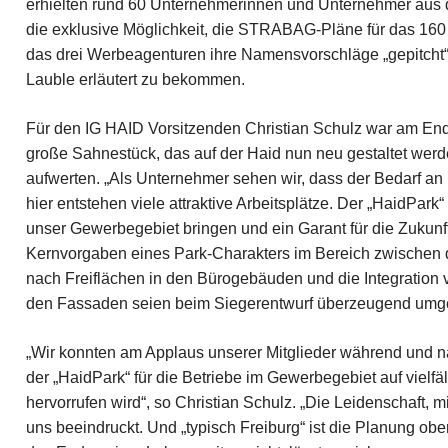
erhielten rund 60 Unternehmerinnen und Unternehmer aus d
die exklusive Möglichkeit, die STRABAG-Pläne für das 160 M
das drei Werbeagenturen ihre Namensvorschläge „gepitcht“ 
Lauble erläutert zu bekommen.
Für den IG HAID Vorsitzenden Christian Schulz war am End
große Sahnestück, das auf der Haid nun neu gestaltet wer
aufwerten. „Als Unternehmer sehen wir, dass der Bedarf an 
hier entstehen viele attraktive Arbeitsplätze. Der „HaidPark
unser Gewerbegebiet bringen und ein Garant für die Zukunft
Kernvorgaben eines Park-Charakters im Bereich zwischen
nach Freiflächen in den Bürogebäuden und die Integration
den Fassaden seien beim Siegerentwurf überzeugend umges
„Wir konnten am Applaus unserer Mitglieder während und n
der „HaidPark“ für die Betriebe im Gewerbegebiet auf vielf
hervorrufen wird“, so Christian Schulz. „Die Leidenschaft,
uns beeindruckt. Und „typisch Freiburg“ ist die Planung 