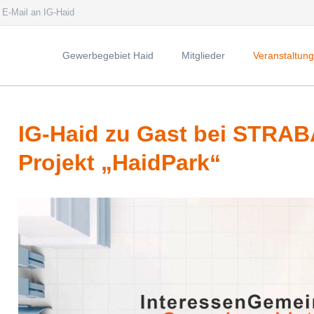
E-Mail an IG-Haid
Gewerbegebiet Haid
Mitglieder
Veranstaltun
Die Interessengemeinschaft
Geleitwort des Oberbürgermeisters
IG-Haid zu Gast bei STRAB
Vorwort des Vorsitzenden
Projekt „HaidPark“
Vorstand der IG Haid
Mitglied werden